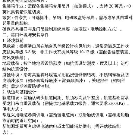
根据货物类型选择吊具：
集装箱作业：需配备集装箱专用吊具（如旋锁式），支持 20 英尺 / 40
英尺集装箱快速切换。
散货 / 件杂货：可选抓斗、吊钩、电磁吸盘等吊具，需考虑吊具自重对
起重量的影响。
确保吊具接口与龙门吊控制系统兼容（如液压 / 电动控制方式）。
二、港口环境与安装条件
1. 环境载荷
风载荷：根据港口所在地台风等级设计抗风能力，通常需满足工作状
态抗风等级 6-8 级，非工作状态抗风等级 10-12 级（需配备锚定装置、
防风夹轨器）。
地震载荷：按当地地震设防烈度（如抗震设防烈度 7 度及以上）进行
结构抗震设计。
腐蚀环境：沿海高盐雾环境需采用热浸镀锌钢结构、不锈钢螺栓及防
腐油漆涂层（如环氧富锌底漆 + 聚氨酯面漆），关键部件（如钢丝
绳）需定期涂覆防锈油脂。
2. 轨道与基础设计
轨道铺设：需确认码头轨道间距、轨顶标高及平整度，轨道基础需承
受龙门吊自重及载荷（需提供地基承载力报告，通常要求≥200kPa）。
供电方式：
常规采用电缆卷筒供电（需预留电缆沟）或滑触线供电（需考虑船舶
靠泊时的避让空间）。
新能源场景可考虑锂电池供电或太阳能辅助供电（需评估续航能
力）。