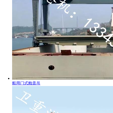
船用门式舱盖吊