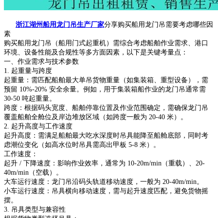
浙江湖州船用龙门吊生产厂家
分享购买船用龙门吊需要考虑哪些因
素
购买船用龙门吊（船用门式起重机）需综合考虑船舶作业需求、港口
环境、设备性能及合规性等多方面因素，以下是关键考量点：
一、作业需求与技术参数
1. 起重量与跨度
起重量：需匹配船舶最大单吊货物重量（如集装箱、重型设备），需
预留 10%-20% 安全余量。例如，用于集装箱船作业的龙门吊通常需
30-50 吨起重量。
跨度：根据码头宽度、船舶停靠位置及作业范围确定，需确保龙门吊
覆盖船舶全舱位及岸边堆放区域（如跨度一般为 20-40 米）。
2. 起升高度与工作速度
起升高度：需满足船舶最大吃水深度时吊具能降至船舱底部，同时考
虑潮位变化（如高水位时吊具需高出甲板 5-8 米）。
工作速度：
起升 / 下降速度：影响作业效率，通常为 10-20m/min（重载）、20-
40m/min（空载）。
大车运行速度：龙门吊沿码头轨道移动速度，一般为 20-40m/min。
小车运行速度：吊具横向移动速度，需与起升速度匹配，避免货物摇
摆。
3. 吊具类型与兼容性