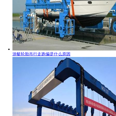
游艇轮胎吊行走跑偏是什么原因