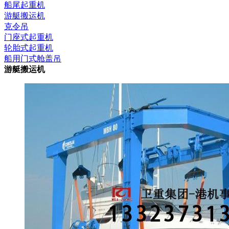
船尾起重机
游艇搬运机
克令吊
门座式起重机
轮胎式起重机
船用门式舱盖吊
游艇搬运机