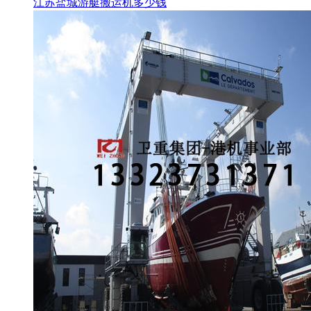
江苏盐城游艇搬运机多少钱