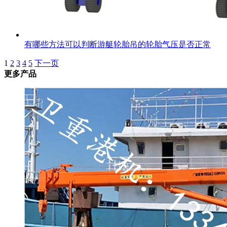
有哪些方法可以判断游艇轮胎吊的轮胎气压是否正常
1
2
3
4
5
下一页
更多产品