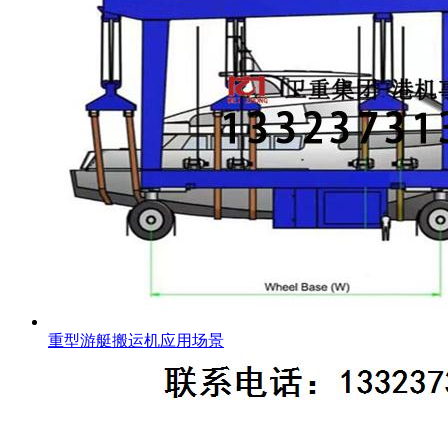
重型游艇搬运机应用场景